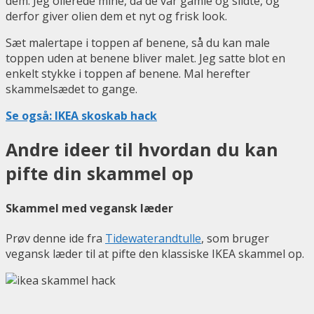
dem. Jeg olierede mine, da de var gamle og slidte, og
derfor giver olien dem et nyt og frisk look.
Sæt malertape i toppen af benene, så du kan male
toppen uden at benene bliver malet. Jeg satte blot en
enkelt stykke i toppen af benene. Mal herefter
skammelsædet to gange.
Se også: IKEA skoskab hack
Andre ideer til hvordan du kan
pifte din skammel op
Skammel med vegansk læder
Prøv denne ide fra
Tidewaterandtulle
, som bruger
vegansk læder til at pifte den klassiske IKEA skammel op.