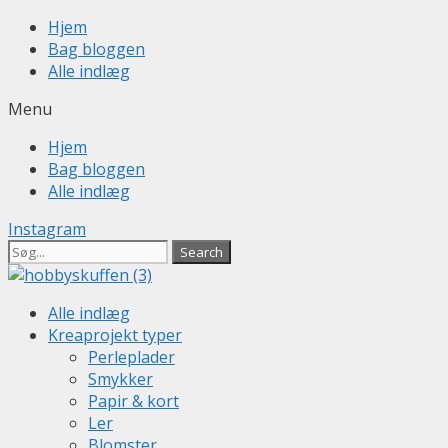
Skip
Hjem
to
Bag bloggen
content
Alle indlæg
Menu
Hjem
Bag bloggen
Alle indlæg
Instagram
Search
Alle indlæg
Kreaprojekt typer
Perleplader
Smykker
Papir & kort
Ler
Blomster