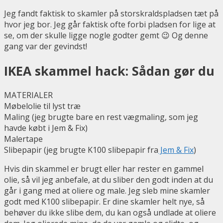
Jeg fandt faktisk to skamler på storskraldspladsen tæt på
hvor jeg bor. Jeg går faktisk ofte forbi pladsen for lige at
se, om der skulle ligge nogle godter gemt 😉 Og denne
gang var der gevindst!
IKEA skammel hack: Sådan gør du
MATERIALER
Møbelolie til lyst træ
Maling (jeg brugte bare en rest vægmaling, som jeg
havde købt i Jem & Fix)
Malertape
Slibepapir (jeg brugte K100 slibepapir fra
Jem & Fix
)
Hvis din skammel er brugt eller har rester en gammel
olie, så vil jeg anbefale, at du sliber den godt inden at du
går i gang med at oliere og male. Jeg sleb mine skamler
godt med K100 slibepapir. Er dine skamler helt nye, så
behøver du ikke slibe dem, du kan også undlade at oliere