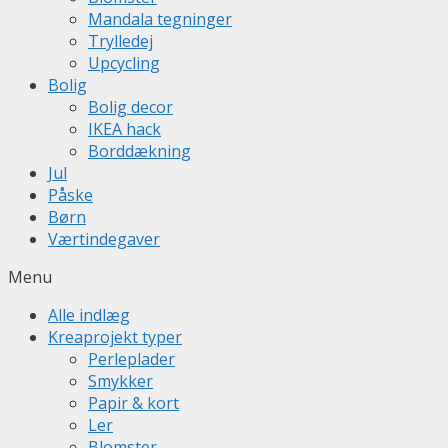
Mandala tegninger
Trylledej
Upcycling
Bolig
Bolig decor
IKEA hack
Borddækning
Jul
Påske
Børn
Værtindegaver
Menu
Alle indlæg
Kreaprojekt typer
Perleplader
Smykker
Papir & kort
Ler
Blomster