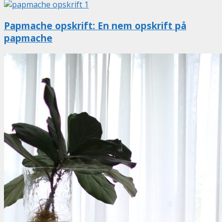
Papmache opskrift: En nem opskrift på
papmache