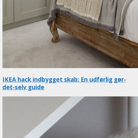
IKEA hack indbygget skab: En udførlig gør-
det-selv guide