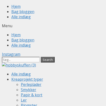
Skip
Hjem
to
Bag bloggen
content
Alle indlæg
Menu
Hjem
Bag bloggen
Alle indlæg
Instagram
Search
Alle indlæg
Kreaprojekt typer
Perleplader
Smykker
Papir & kort
Ler
Blomster