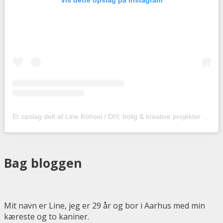
Et opslag delt af Line Kohsel / DIY, bolig & kreative projekter (@hobbyskuffendk)
Bag bloggen
Mit navn er Line, jeg er 29 år og bor i Aarhus med min
kæreste og to kaniner.