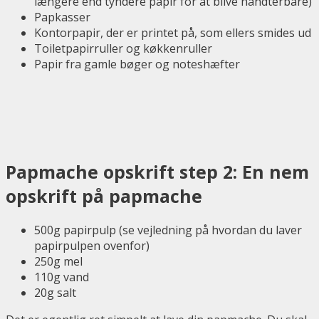
længere end tyndere papir for at blive håndterbare)
Papkasser
Kontorpapir, der er printet på, som ellers smides ud
Toiletpapirruller og køkkenruller
Papir fra gamle bøger og noteshæfter
Papmache opskrift step 2: En nem
opskrift på papmache
500g papirpulp (se vejledning på hvordan du laver
papirpulpen ovenfor)
250g mel
110g vand
20g salt