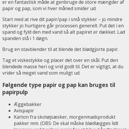
er en fantastisk måde at genbruge de store mængder af
papir og pap, som vi hver måned smider ud.
Start med at rive dit papir/pap i små stykker – jo mindre
stykker jo hurtigere går processen generelt. Put det i en
spand og fyld den med vand så alt papiret er dækket. Lad
spanden stå i 1 døgn.
Brug en stavblender til at blende det blødgjorte papir.
Tag et viskestykke og placer det over en skål. Put den
blendede masse heri og vrid godt til. Det er vigtigt, at du
vrider så meget vand som muligt ud.
Følgende type papir og pap kan bruges til
papirpulp
Æggebakker
Avispapir
Karton fra skotøjsæsker, morgenmadsprodukt
pakker mm. (OBS: De skal måske blødlægges lidt