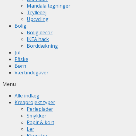
Mandala tegninger
Trylledej
Upcycling
Bolig
Bolig decor
IKEA hack
Borddækning
Jul
Påske
Børn
Værtindegaver
Menu
Alle indlæg
Kreaprojekt typer
Perleplader
Smykker
Papir & kort
Ler
Blomster