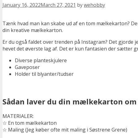
January 16, 2022
March 27, 2021
by
wehobby
Tænk hvad man kan skabe ud af en tom mælkekarton? Den f
din kreative mælkekarton.
Er du også faldet over trenden på Instagram? Det gjorde je
hevet det øverste lag af. Det er kun fantasien der sætter 
Diverse planteskjulere
Gaveposer
Holder til blyanter/tudser
Sådan laver du din mælkekarton om t
MATERIALER:
☆ En tom mælkekarton
☆ Maling (Jeg køber ofte mit maling i Søstrene Grene)