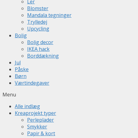
Ler
Blomster
Mandala tegninger
Trylledej
Upcycling
Bolig
Bolig decor
IKEA hack
Borddækning
Jul
Påske
Børn
Værtindegaver
Menu
Alle indlæg
Kreaprojekt typer
Perleplader
Smykker
Papir & kort