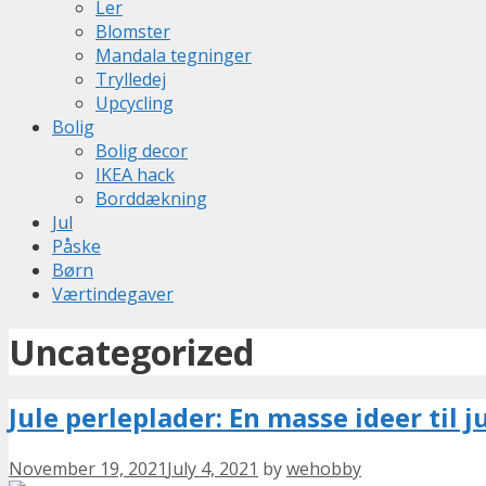
Ler
Blomster
Mandala tegninger
Trylledej
Upcycling
Bolig
Bolig decor
IKEA hack
Borddækning
Jul
Påske
Børn
Værtindegaver
Uncategorized
Jule perleplader: En masse ideer til j
November 19, 2021
July 4, 2021
by
wehobby