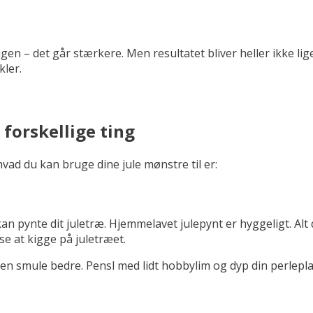
igen – det går stærkere. Men resultatet bliver heller ikke liges
kler.
 forskellige ting
hvad du kan bruge dine jule mønstre til er:
an pynte dit juletræ. Hjemmelavet julepynt er hyggeligt. Al
se at kigge på juletræet.
en smule bedre. Pensl med lidt hobbylim og dyp din perlepla