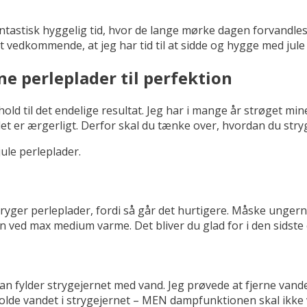
en fantastisk hyggelig tid, hvor de lange mørke dagen forvandle
t vedkommende, at jeg har tid til at sidde og hygge med jule
ne perleplader til perfektion
old til det endelige resultat. Jeg har i mange år strøget min
et er ærgerligt. Derfor skal du tænke over, hvordan du stry
jule perleplader.
stryger perleplader, fordi så går det hurtigere. Måske ungern
en ved max medium varme. Det bliver du glad for i den sidste
n fylder strygejernet med vand. Jeg prøvede at fjerne vandet,
holde vandet i strygejernet – MEN dampfunktionen skal ikke v