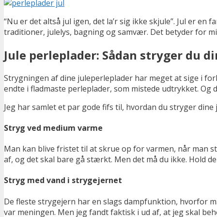
“Nu er det altså jul igen, det la’r sig ikke skjule”. Jul er 
traditioner, julelys, bagning og samvær. Det betyder for mi
Jule perleplader: Sådan stryger du di
Strygningen af dine juleperleplader har meget at sige i forh
endte i fladmaste perleplader, som mistede udtrykket. Og d
Jeg har samlet et par gode fifs til, hvordan du stryger dine 
Stryg ved medium varme
Man kan blive fristet til at skrue op for varmen, når man 
af, og det skal bare gå stærkt. Men det må du ikke. Hold d
Stryg med vand i strygejernet
De fleste strygejern har en slags dampfunktion, hvorfor ma
var meningen. Men jeg fandt faktisk i ud af, at jeg skal be