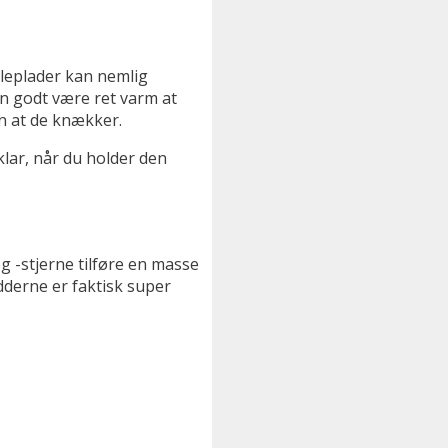
rleplader kan nemlig
an godt være ret varm at
en at de knækker.
lar, når du holder den
g -stjerne tilføre en masse
ødderne er faktisk super