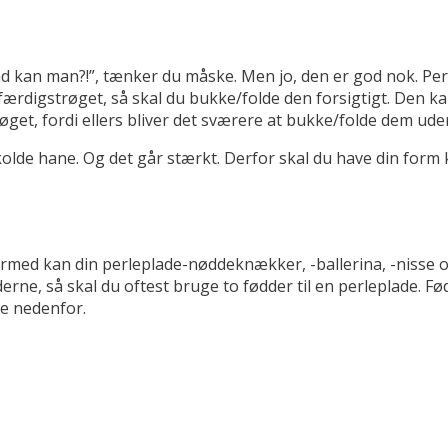
ad kan man?!”, tænker du måske. Men jo, den er god nok. Pe
færdigstrøget, så skal du bukke/folde den forsigtigt. Den k
trøget, fordi ellers bliver det sværere at bukke/folde dem ud
de hane. Og det går stærkt. Derfor skal du have din form k
Hermed kan din perleplade-nøddeknækker, -ballerina, -nisse o
derne, så skal du oftest bruge to fødder til en perleplade. F
ne nedenfor.