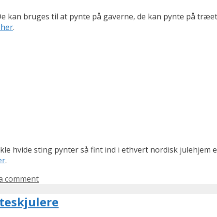
 De kan bruges til at pynte på gaverne, de kan pynte på træet
 her
.
le hvide sting pynter så fint ind i ethvert nordisk julehjem 
er
.
 a comment
teskjulere