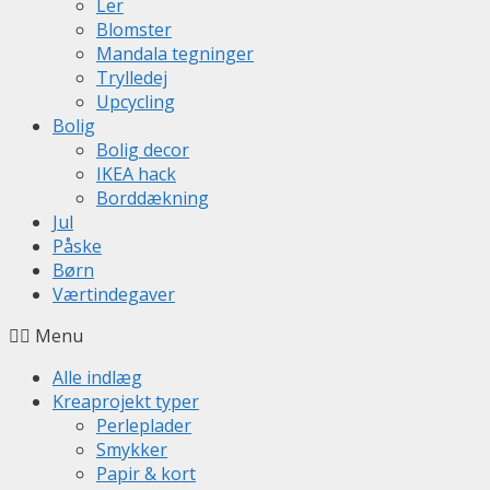
Ler
Blomster
Mandala tegninger
Trylledej
Upcycling
Bolig
Bolig decor
IKEA hack
Borddækning
Jul
Påske
Børn
Værtindegaver
Menu
Alle indlæg
Kreaprojekt typer
Perleplader
Smykker
Papir & kort