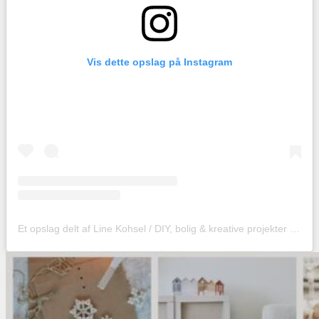
Vis dette opslag på Instagram
Et opslag delt af Line Kohsel / DIY, bolig & kreative projekter (@hobbyskuffendk)