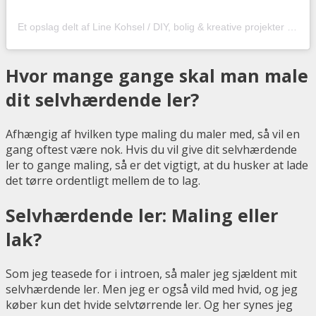
Et opslag delt af Line Kohsel / DIY, bolig & kreative projekter (@hobbyskuffendk)
Hvor mange gange skal man male
dit selvhærdende ler?
Afhængig af hvilken type maling du maler med, så vil en
gang oftest være nok. Hvis du vil give dit selvhærdende
ler to gange maling, så er det vigtigt, at du husker at lade
det tørre ordentligt mellem de to lag.
Selvhærdende ler: Maling eller
lak?
Som jeg teasede for i introen, så maler jeg sjældent mit
selvhærdende ler. Men jeg er også vild med hvid, og jeg
køber kun det hvide selvtørrende ler. Og her synes jeg