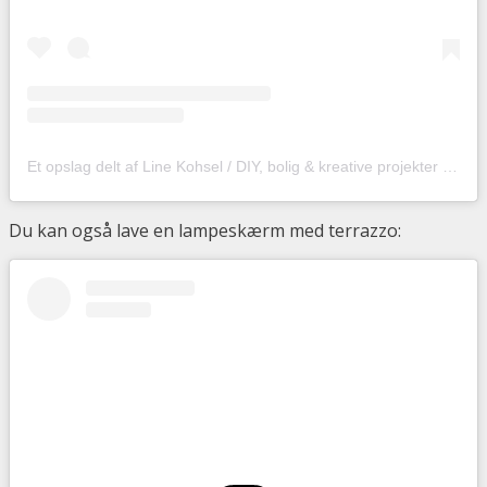
Et opslag delt af Line Kohsel / DIY, bolig & kreative projekter (@hobbyskuffendk)
Du kan også lave en lampeskærm med terrazzo: