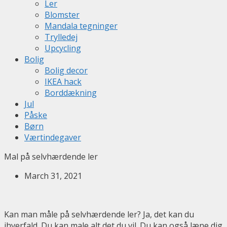
Ler
Blomster
Mandala tegninger
Trylledej
Upcycling
Bolig
Bolig decor
IKEA hack
Borddækning
Jul
Påske
Børn
Værtindegaver
Mal på selvhærdende ler
March 31, 2021
Kan man måle på selvhærdende ler? Ja, det kan du
ihverfald. Du kan male alt det du vil. Du kan også læne dig