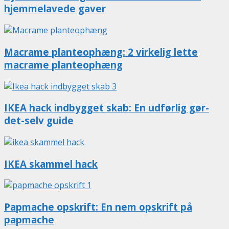
hjemmelavede gaver
Macrame planteophæng: 2 virkelig lette
macrame planteophæng
IKEA hack indbygget skab: En udførlig gør-
det-selv guide
IKEA skammel hack
Papmache opskrift: En nem opskrift på
papmache