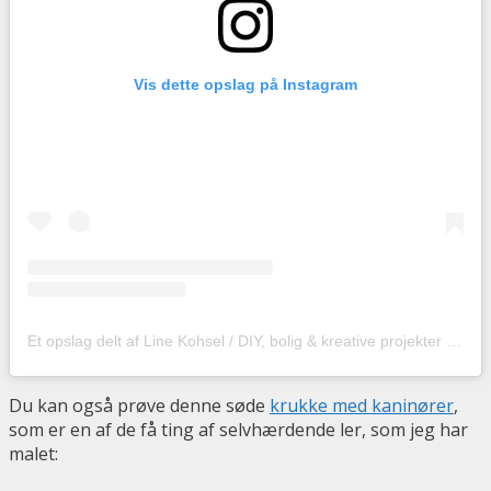
Vis dette opslag på Instagram
Et opslag delt af Line Kohsel / DIY, bolig & kreative projekter (@hobbyskuffendk)
Du kan også prøve denne søde
krukke med kaninører
,
som er en af de få ting af selvhærdende ler, som jeg har
malet: