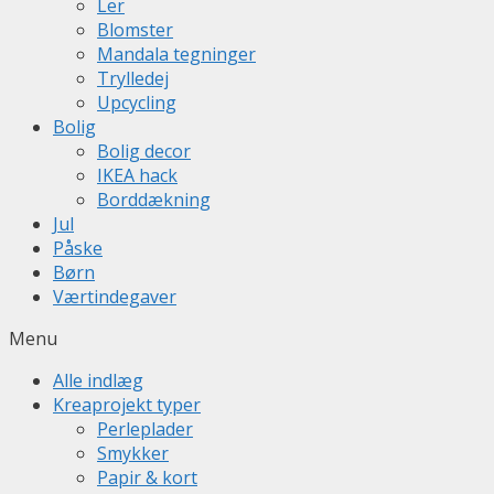
Ler
Blomster
Mandala tegninger
Trylledej
Upcycling
Bolig
Bolig decor
IKEA hack
Borddækning
Jul
Påske
Børn
Værtindegaver
Menu
Alle indlæg
Kreaprojekt typer
Perleplader
Smykker
Papir & kort