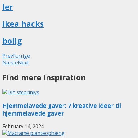
ler
ikea hacks
bolig
Prev
Forrige
Næste
Next
Find mere inspiration
Hjemmelavede gaver: 7 kreative ideer til
hjemmelavede gaver
February 14, 2024