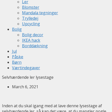
Ler
Blomster
Mandala tegninger
Trylledej
Upcycling
Bolig
Bolig decor
IKEA hack
Borddækning
Jul
Påske
Børn
Værtindegaver
Selvhærdende ler lysestage
March 6, 2021
Inden at du skal igang med at lave denne lysestage af
selvhærdende ler, så kan det være, at du mangler nogle