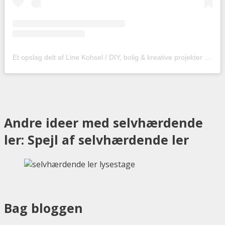
Et opslag delt af Line Kohsel / DIY, bolig & kreative projekter (@hobbyskuffendk)
Andre ideer med selvhærdende
ler: Spejl af selvhærdende ler
Bag bloggen