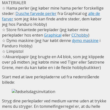
MATERIALER
☆ Hama perler (jeg køber mine hama perler forskellige
steder:
Dusche farvede perler
fra Graphical og
alle de
farver
som jeg ikke kan finde andre steder, dem køber
jeg hos Panduro Hobby)
☆ Store firkantede perleplader (jeg køber mine
perleplader hos enten
Graphical
eller
CChobby
)
☆ Dymo maskine (jeg har købt denne
dymo maskine
i
Panduro Hobby)
☆ Limpistol
☆Akvarelpapir (jeg brugte en A4 blok, som jeg klippede
over på midten. Jeg købte mine ved Tiger eller Søstrene
Grene, men du kan købe en i de fleste hobbybutikker)
Start med at lave perlepladerne ud fra nedenstående
billede:
Stryg dine perleplader ved medium varme uden at trykke
mens du stryger. En tommelfingerregel er, at du helle