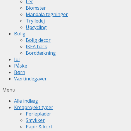
Ler
Blomster
Mandala tegninger
Trylledej
Upcycling
Bolig
Bolig decor
IKEA hack
Borddækning
Jul
Påske
Børn
Værtindegaver
Menu
Alle indlæg
Kreaprojekt typer
Perleplader
Smykker
Papir & kort