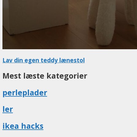
Lav din egen teddy lænestol
Mest læste kategorier
perleplader
ler
ikea hacks