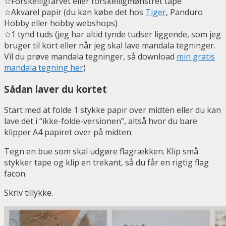
☆Forskelligfarvet eller forskelligmønstret tape
☆Akvarel papir (du kan købe det hos
Tiger
, Panduro
Hobby eller hobby webshops)
☆1 tynd tuds (jeg har altid tynde tudser liggende, som jeg
bruger til kort eller når jeg skal lave mandala tegninger.
Vil du prøve mandala tegninger, så download
min gratis
mandala tegning her
)
Sådan laver du kortet
Start med at folde 1 stykke papir over midten eller du kan
lave det i “ikke-folde-versionen”, altså hvor du bare
klipper A4 papiret over på midten.
Tegn en bue som skal udgøre flagrækken. Klip små
stykker tape og klip en trekant, så du får en rigtig flag
facon.
Skriv tillykke.