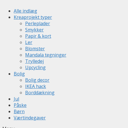
Alle indlæg
Kreaprojekt typer
Perleplader
Smykker
Papir & kort
Ler
Blomster
Mandala tegninger
Trylledej
Upcycling
Bolig
Bolig decor
IKEA hack
Borddækning
Jul
Påske
Børn
Værtindegaver