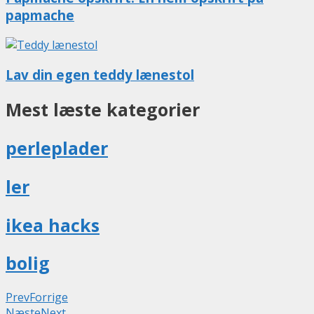
papmache
Lav din egen teddy lænestol
Mest læste kategorier
perleplader
ler
ikea hacks
bolig
Prev
Forrige
Næste
Next