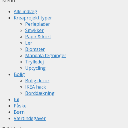
Menu
Alle indlæg
Kreaprojekt typer
Perleplader
Smykker
Papir & kort
Ler
Blomster
Mandala tegninger
Trylledej
Upcycling
Bolig
Bolig decor
IKEA hack
Borddækning
Jul
Påske
Børn
Værtindegaver