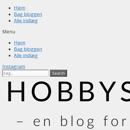
Skip
Hjem
to
Bag bloggen
content
Alle indlæg
Menu
Hjem
Bag bloggen
Alle indlæg
Instagram
Search