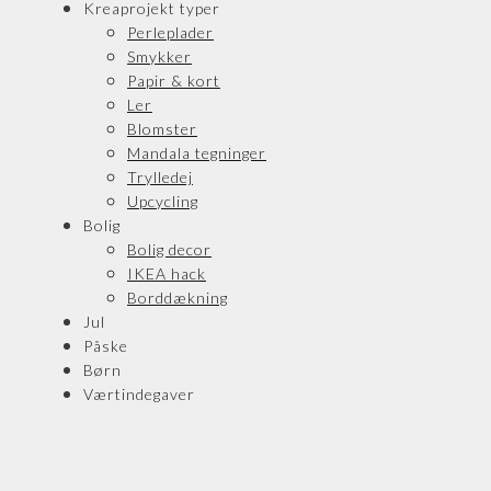
Kreaprojekt typer
Perleplader
Smykker
Papir & kort
Ler
Blomster
Mandala tegninger
Trylledej
Upcycling
Bolig
Bolig decor
IKEA hack
Borddækning
Jul
Påske
Børn
Værtindegaver