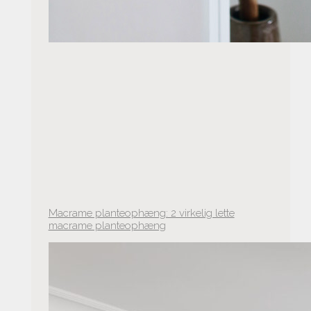
Macrame planteophæng: 2 virkelig lette
macrame planteophæng