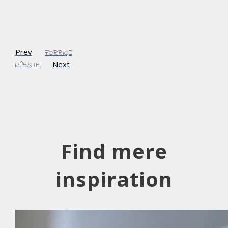
Prev
FORRIGE
Next
NÆSTE
Find mere
inspiration