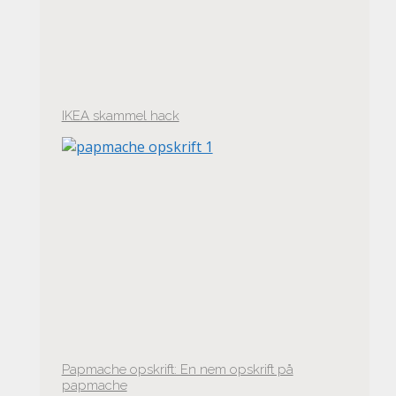
IKEA skammel hack
Papmache opskrift: En nem opskrift på
papmache