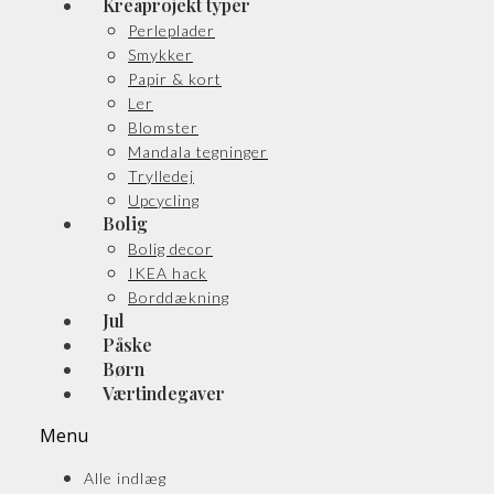
Kreaprojekt typer
Perleplader
Smykker
Papir & kort
Ler
Blomster
Mandala tegninger
Trylledej
Upcycling
Bolig
Bolig decor
IKEA hack
Borddækning
Jul
Påske
Børn
Værtindegaver
Menu
Alle indlæg