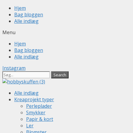
Skip
Hjem
to
Bag bloggen
content
Alle indlæg
Menu
Hjem
Bag bloggen
Alle indlæg
Instagram
Search
Alle indlæg
Kreaprojekt typer
Perleplader
Smykker
Papir & kort
Ler
Blomster