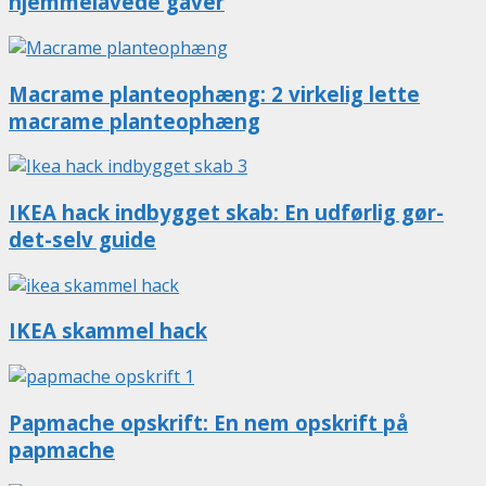
hjemmelavede gaver
Macrame planteophæng: 2 virkelig lette
macrame planteophæng
IKEA hack indbygget skab: En udførlig gør-
det-selv guide
IKEA skammel hack
Papmache opskrift: En nem opskrift på
papmache