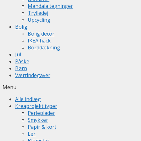
Mandala tegninger
Trylledej
Upcycling
Bolig
Bolig decor
IKEA hack
Borddækning
Jul
Påske
Børn
Værtindegaver
Menu
Alle indlæg
Kreaprojekt typer
Perleplader
Smykker
Papir & kort
Ler
Blomster