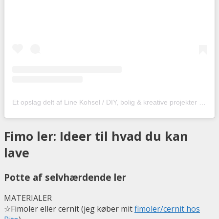
Et opslag delt af Line Kohsel / DIY, bolig & kreative projekter (@hobbyskuffendk)
Fimo ler: Ideer til hvad du kan
lave
Potte af selvhærdende ler
MATERIALER
☆Fimoler eller cernit (jeg køber mit
fimoler/cernit hos