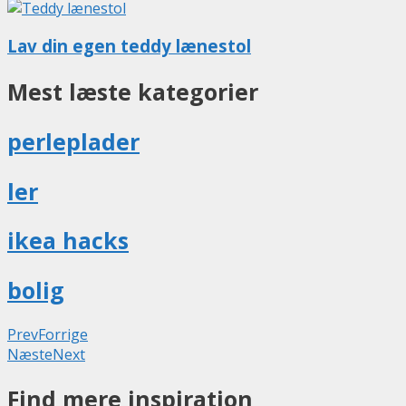
Lav din egen teddy lænestol
Mest læste kategorier
perleplader
ler
ikea hacks
bolig
Prev
Forrige
Næste
Next
Find mere inspiration