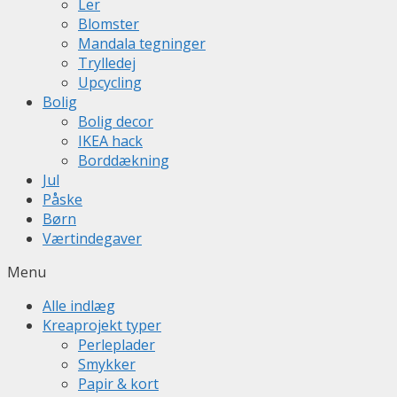
Ler
Blomster
Mandala tegninger
Trylledej
Upcycling
Bolig
Bolig decor
IKEA hack
Borddækning
Jul
Påske
Børn
Værtindegaver
Menu
Alle indlæg
Kreaprojekt typer
Perleplader
Smykker
Papir & kort