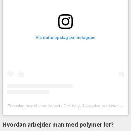
Vis dette opslag på Instagram
Et opslag delt af Line Kohsel / DIY, bolig & kreative projekter (@hobbyskuffendk)
Hvordan arbejder man med polymer ler?