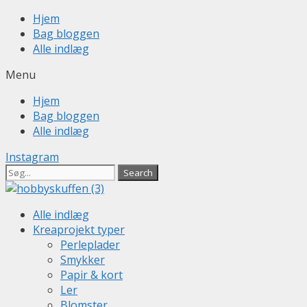
Skip
Hjem
to
Bag bloggen
content
Alle indlæg
Menu
Hjem
Bag bloggen
Alle indlæg
Instagram
Search
Alle indlæg
Kreaprojekt typer
Perleplader
Smykker
Papir & kort
Ler
Blomster