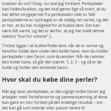
snakker du om? Okay, nu skal jeg forklare. Perleplader
kan foldes/bukkes, og det skal gøres lige så snart, at du
har løftet strygejernet fra perlepladen side to. Når
perlepladerne er nystrøget er de stadig ret varme, og det
er her, at du har mulighed for at bukke dem. Det kan
være lidt varmt, og det er derfor, at jeg har kaldt denne
sektion “kun for voksne” ;).
Tricket ligger i at bukke/folde dem, når de er varme og
herefter holde dem under den kolde hane, men du holder
perleplader i den facon, som du ønsker. Når de rammer
den kolde hane, så går det stærkt. 1, 2, 3 – og så er de
kolde og holder den ønskede facon.
Hvor skal du købe dine perler?
Når jeg laver perleplader, er det vigtigt hvilke farver jeg
arbejder med. Perlefarverne og sammensætning af disse
kan gøre en stor forskel på det endelige resultat – om
det kan gå som interiør eller passer bedre til