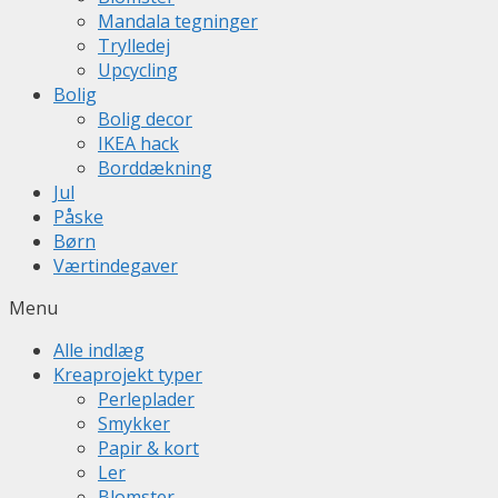
Mandala tegninger
Trylledej
Upcycling
Bolig
Bolig decor
IKEA hack
Borddækning
Jul
Påske
Børn
Værtindegaver
Menu
Alle indlæg
Kreaprojekt typer
Perleplader
Smykker
Papir & kort
Ler
Blomster